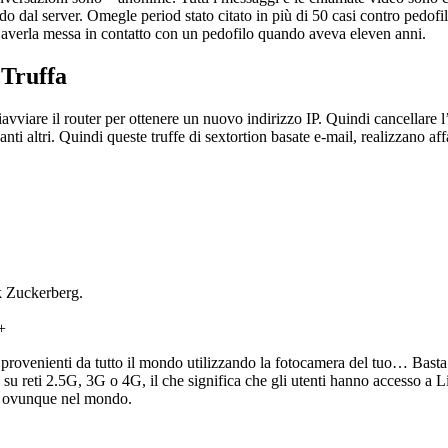
dal server. Omegle period stato citato in più di 50 casi contro pedofili 
i averla messa in contatto con un pedofilo quando aveva eleven anni.
 Truffa
iavviare il router per ottenere un nuovo indirizzo IP. Quindi cancellare 
ti altri. Quindi queste truffe di sextortion basate e-mail, realizzano af
rk Zuckerberg.
+
provenienti da tutto il mondo utilizzando la fotocamera del tuo… Basta s
u reti 2.5G, 3G o 4G, il che significa che gli utenti hanno accesso a
e o ovunque nel mondo.