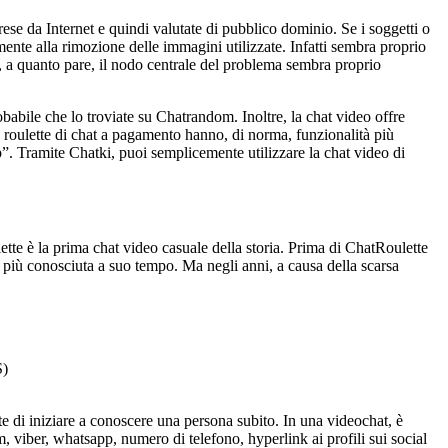
ese da Internet e quindi valutate di pubblico dominio. Se i soggetti o
ente alla rimozione delle immagini utilizzate. Infatti sembra proprio
e, a quanto pare, il nodo centrale del problema sembra proprio
obabile che lo troviate su Chatrandom. Inoltre, la chat video offre
le roulette di chat a pagamento hanno, di norma, funzionalità più
tub”. Tramite Chatki, puoi semplicemente utilizzare la chat video di
tte è la prima chat video casuale della storia. Prima di ChatRoulette
e più conosciuta a suo tempo. Ma negli anni, a causa della scarsa
S)
te di iniziare a conoscere una persona subito. In una videochat, è
 viber, whatsapp, numero di telefono, hyperlink ai profili sui social