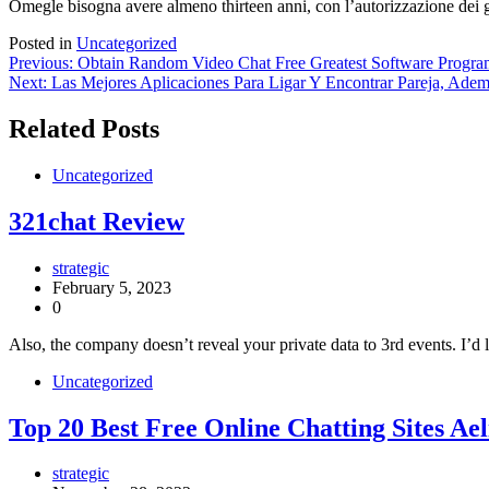
Omegle bisogna avere almeno thirteen anni, con l’autorizzazione dei ge
Posted in
Uncategorized
Post
Previous:
Obtain Random Video Chat Free Greatest Software Progr
Next:
Las Mejores Aplicaciones Para Ligar Y Encontrar Pareja, Ade
navigation
Related Posts
Uncategorized
321chat Review
strategic
February 5, 2023
0
Also, the company doesn’t reveal your private data to 3rd events. I’d l
Uncategorized
Top 20 Best Free Online Chatting Sites A
strategic