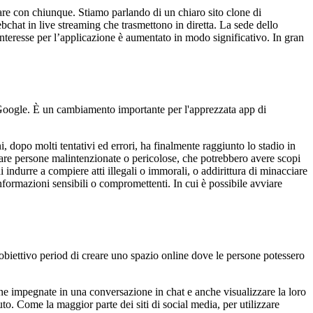
tare con chiunque. Stiamo parlando di un chiaro sito clone di
chat in live streaming che trasmettono in diretta. La sede dello
’interesse per l’applicazione è aumentato in modo significativo. In gran
 Google. È un cambiamento importante per l'apprezzata app di
 dopo molti tentativi ed errori, ha finalmente raggiunto lo stadio in
trare persone malintenzionate o pericolose, che potrebbero avere scopi
i indurre a compiere atti illegali o immorali, o addirittura di minacciare
informazioni sensibili o compromettenti. In cui è possibile avviare
 obiettivo period di creare uno spazio online dove le persone potessero
ne impegnate in una conversazione in chat e anche visualizzare la loro
. Come la maggior parte dei siti di social media, per utilizzare