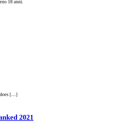
meno 18 anni.
t does […]
Ranked 2021