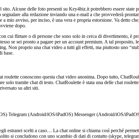
sito. Alcune delle foto presenti su Key4biz.it potrebbero essere state pr
no segnalare alla redazione inviando una e-mail a che provvederà prontam
e a mio avviso, per inciso, è una vera e propria estorsione. Va detto ch
 avviene dopo.
on cui flirtare o di persone che sono solo in cerca di divertimento, è pr
u stesso se sei pronto a pagare per un account premium. A tal proposito, 
aming. Non proprio una chat video a tutti gli effetti, ma piuttosto uno “s
di base.
chat roulette conoscono questa chat video anonima. Dopo tutto, ChatRoule
e solo tramite chat di testo. ChatRoulette è stata una delle chat roulett
versato su altri siti.
iPadOS) Telegram (Android/iOS/iPadOS) Messenger (Android/iOS/iPadO
egli estranei scelti a caso… La chat online si chiama così perché permet
olito si concludono con uno scambio di dati di contatto (skype, telegram,