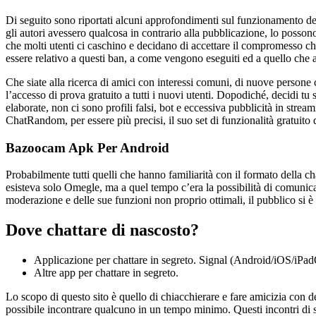
Di seguito sono riportati alcuni approfondimenti sul funzionamento del 
gli autori avessero qualcosa in contrario alla pubblicazione, lo posso
che molti utenti ci caschino e decidano di accettare il compromesso ch
essere relativo a questi ban, a come vengono eseguiti ed a quello che
Che siate alla ricerca di amici con interessi comuni, di nuove persone c
l’accesso di prova gratuito a tutti i nuovi utenti. Dopodiché, decidi t
elaborate, non ci sono profili falsi, bot e eccessiva pubblicità in stre
ChatRandom, per essere più precisi, il suo set di funzionalità gratuito 
Bazoocam Apk Per Android
Probabilmente tutti quelli che hanno familiarità con il formato della 
esisteva solo Omegle, ma a quel tempo c’era la possibilità di comunicar
moderazione e delle sue funzioni non proprio ottimali, il pubblico si è ri
Dove chattare di nascosto?
Applicazione per chattare in segreto. Signal (Android/iOS/
Altre app per chattare in segreto.
Lo scopo di questo sito è quello di chiacchierare e fare amicizia con d
possibile incontrare qualcuno in un tempo minimo. Questi incontri di s