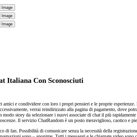
 Italiana Con Sconosciuti
ri amici e condividere con loro i propri pensieri e le proprie esperienze.
ccessivamente, verrai reindirizzato alla pagina di pagamento, dove potrai 
 modo story da selezionare i nuovi associate di chat il più rapidamente
scenze. Il servizio ChatRandom è un posto meraviglioso, caotico e pieno 
acco di fan. Possibilità di comunicare senza la necessità della registrazi
nversazioni sono – anonime. Tutti i messaggi e le chiamate video sono cr