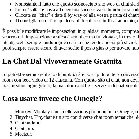
Nonostante il fatto che questo sconosciuto sito web di chat sia 
Premi “salta” e passi alla persona successiva se tu non fossi sodd
Cliccate su “chat” e date il by way of alla vostra partita di chatr
Ti consigliamo di fare qualcosa di insolito se tu fossi annoiato, ma
È possibile modificare le impostazioni in qualsiasi momento, compreso i
schermo. L’impostazione grafica è semplice ma funzionale, in modo da f
utenti, scelti sempre random (idea carina che rende ancora più sfiziosa l
puoi sempre essere sicuro di aver scelto il posto giusto per trovare nuo
La Chat Dal Vivoveramente Gratuita
Si potrebbe seminare il sito di pubblicità e pop-up durante la conversaz
room con feed video di 12 ciascuna. Con questo sito di chat, non devi
trasmissione ogni giorno, la piattaforma offre il servizio di chat vocal
Cosa usare invece che Omegle?
Monkey. Monkey è una delle various più popolari a Omegle, sopr
Tinychat. Tinychat è un sito con diverse chat room tematiche, do
Chatrandom.
ChatHub.
Meetzur.