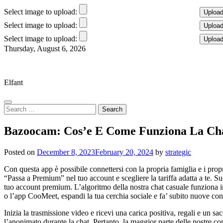
Select image to upload:
Select image to upload:
Select image to upload:
Skip
Thursday, August 6, 2026
to
Elfant Wissahickon Advantage
content
Elfant
Search
for:
Bazoocam: Cos’e E Come Funziona La Chat
Posted on
December 8, 2023
February 20, 2024
by
strategic
Con questa app è possibile connettersi con la propria famiglia e i prop
“Passa a Premium” nel tuo account e scegliere la tariffa adatta a te. Su
tuo account premium. L’algoritmo della nostra chat casuale funziona in
o l’app CooMeet, espandi la tua cerchia sociale e fa’ subito nuove cono
Inizia la trasmissione video e ricevi una carica positiva, regali e un s
l’anonimato durante la chat. Pertanto, la maggior parte delle nostre co