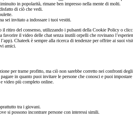
diminuito in popolarità, rimane ben impresso nella mente di molti.
isfatto di ciò che vedi.
oulette.
 sei invitato a indossare i tuoi vestiti.
l ritiro del consenso, utilizzando i pulsanti della Cookie Policy o clicc
avorire il video delle chat senza inutili orpelli che rovinano l’esperi
’app). Chateek è sempre alla ricerca di tendenze per offrire ai suoi visit
vi amici.
ione per trarne profitto, ma ciò non sarebbe corretto nei confronti degli
 pagare in quanto puoi invitare le persone che conosci e puoi impostare
e e video più completo online.
attutto tra i giovani.
ve si possono incontrare persone con interessi simili.