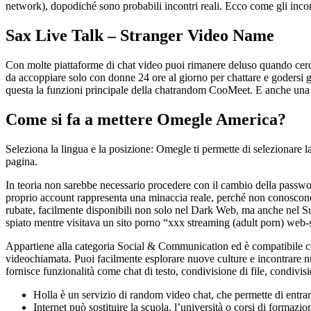
network), dopodiché sono probabili incontri reali. Ecco come gli incont
Sax Live Talk – Stranger Video Name
Con molte piattaforme di chat video puoi rimanere deluso quando cerch
da accoppiare solo con donne 24 ore al giorno per chattare e godersi
questa la funzioni principale della chatrandom CooMeet. E anche una ve
Come si fa a mettere Omegle America?
Seleziona la lingua e la posizione: Omegle ti permette di selezionare la 
pagina.
In teoria non sarebbe necessario procedere con il cambio della password 
proprio account rappresenta una minaccia reale, perché non conoscono l
rubate, facilmente disponibili non solo nel Dark Web, ma anche nel Sur
spiato mentre visitava un sito porno “xxx streaming (adult porn) web-si
Appartiene alla categoria Social & Communication ed è compatibile co
videochiamata. Puoi facilmente esplorare nuove culture e incontrare 
fornisce funzionalità come chat di testo, condivisione di file, condivisi
Holla è un servizio di random video chat, che permette di entrar
Internet può sostituire la scuola, l’università o corsi di formazi