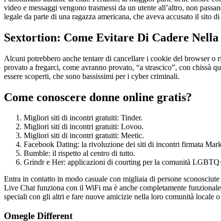
video e messaggi vengono trasmessi da un utente all’altro, non passando 
legale da parte di una ragazza americana, che aveva accusato il sito d
Sextortion: Come Evitare Di Cadere Nella
Alcuni potrebbero anche tentare di cancellare i cookie del browser o r
provato a fregarci, come avranno provato, “a strascico”, con chissà quan
essere scoperti, che sono bassissimi per i cyber criminali.
Come conoscere donne online gratis?
Migliori siti di incontri gratuiti: Tinder.
Migliori siti di incontri gratuiti: Lovoo.
Migliori siti di incontri gratuiti: Meetic.
Facebook Dating: la rivoluzione dei siti di incontri firmata Ma
Bumble: il rispetto al centro di tutto.
Grindr e Her: applicazioni di courting per la comunità LGBTQ
Entra in contatto in modo casuale con migliaia di persone sconosciute 
Live Chat funziona con il WiFi ma è anche completamente funzionale s
speciali con gli altri e fare nuove amicizie nella loro comunità local
Omegle Different