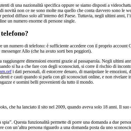
 utenti di una nazionalità specifica oppure se siamo disposti a videochat
 di novità non ce ne sono molte ma quello che conta davvero sono le web
period diffuso solo all’interno del Paese. Tuttavia, negli ultimi anni, l
nline un numero enorme di persone single.
telefono?
e un numero di telefono: è sufficiente accedere con il proprio account
 messenger Allo (che ha avuto sorti ben peggiori).
 raggiungere dimensioni enormi grazie al passaparola. Negli ultimi anni,
ndo si ha a che fare con degli sconosciuti, si corre il rischio di incon
am.orf
i dati personali, di estorcere denaro, di manipolare le emozioni, d
udenti e cauti quando si parla con gli sconosciuti online, e non rivelare 
agazze e uomini belli provenienti da tutto il mondo.
oks, che ha lanciato il sito nel 2009, quando aveva solo 18 anni. Il suo
à spia”. Questa funzionalità permette di porre una domanda a due perso
e con un’altra persona riguardo a una domanda posta da uno sconosciuto