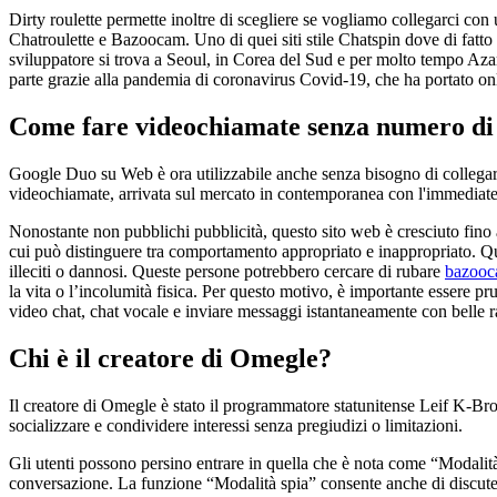
Dirty roulette permette inoltre di scegliere se vogliamo collegarci con
Chatroulette e Bazoocam. Uno di quei siti stile Chatspin dove di fatto
sviluppatore si trova a Seoul, in Corea del Sud e per molto tempo Azar 
parte grazie alla pandemia di coronavirus Covid-19, che ha portato o
Come fare videochiamate senza numero di 
Google Duo su Web è ora utilizzabile anche senza bisogno di collegar
videochiamate, arrivata sul mercato in contemporanea con l'immediate
Nonostante non pubblichi pubblicità, questo sito web è cresciuto fino a
cui può distinguere tra comportamento appropriato e inappropriato. Qua
illeciti o dannosi. Queste persone potrebbero cercare di rubare
bazooc
la vita o l’incolumità fisica. Per questo motivo, è importante essere pr
video chat, chat vocale e inviare messaggi istantaneamente con belle r
Chi è il creatore di Omegle?
Il creatore di Omegle è stato il programmatore statunitense Leif K-Bro
socializzare e condividere interessi senza pregiudizi o limitazioni.
Gli utenti possono persino entrare in quella che è nota come “Modalit
conversazione. La funzione “Modalità spia” consente anche di discuter