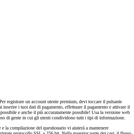
 Per registrare un account utente premium, devi toccare il pulsante
inserire i tuoi dati di pagamento, effettuare il pagamento e attivare il
 possibile e anche il più accuratamente possibile! Usa la versione web
di gente in cui gli utenti condividono tutti i tipi di informazione.
one e la compilazione del questionario vi aiuterà a mantenere
iptate protocollo SSL a 256 bit. Nella maggior parte dei casi, il flusso