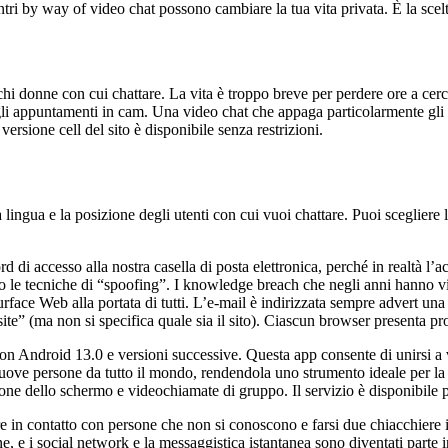
ri by way of video chat possono cambiare la tua vita privata. È la scelt
i donne con cui chattare. La vita è troppo breve per perdere ore a cerc
 gli appuntamenti in cam. Una video chat che appaga particolarmente gl
rsione cell del sito è disponibile senza restrizioni.
lingua e la posizione degli utenti con cui vuoi chattare. Puoi scegliere la 
di accesso alla nostra casella di posta elettronica, perché in realtà l’a
e tecniche di “spoofing”. I knowledge breach che negli anni hanno viola
face Web alla portata di tutti. L’e-mail è indirizzata sempre advert una
te” (ma non si specifica quale sia il sito). Ciascun browser presenta pro
n Android 13.0 e versioni successive. Questa app consente di unirsi a 
nuove persone da tutto il mondo, rendendola uno strumento ideale per l
one dello schermo e videochiamate di gruppo. Il servizio è disponibile per
e in contatto con persone che non si conoscono e farsi due chiacchiere i
one, e i social network e la messaggistica istantanea sono diventati parte