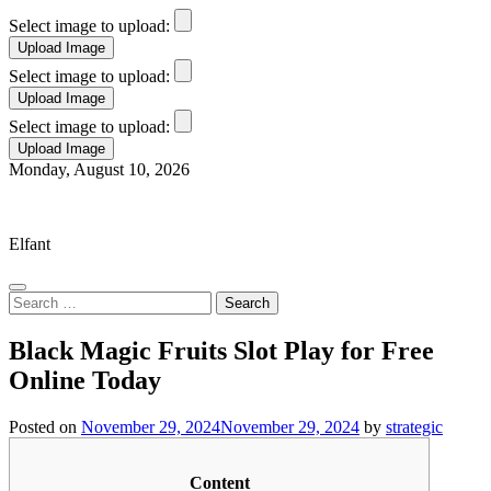
Select image to upload:
Select image to upload:
Select image to upload:
Skip
Monday, August 10, 2026
to
Elfant Wissahickon Advantage
content
Elfant
Search
for:
Black Magic Fruits Slot Play for Free
Online Today
Posted on
November 29, 2024
November 29, 2024
by
strategic
Content