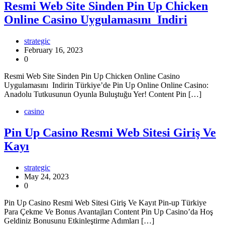
Resmi Web Site Sinden Pin Up Chicken
Online Casino Uygulamasını ️ Indiri
strategic
February 16, 2023
0
Resmi Web Site Sinden Pin Up Chicken Online Casino
Uygulamasını ️ Indirin Türkiye’de Pin Up Online Online Casino:
Anadolu Tutkusunun Oyunla Buluştuğu Yer! Content Pin […]
casino
Pin Up Casino Resmi Web Sitesi Giriş Ve
Kayı
strategic
May 24, 2023
0
Pin Up Casino Resmi Web Sitesi Giriş Ve Kayıt Pin-up Türkiye
Para Çekme Ve Bonus Avantajları Content Pin Up Casino’da Hoş
Geldiniz Bonusunu Etkinleştirme Adımları […]