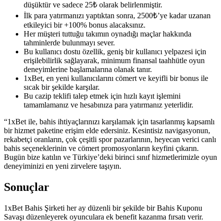
düşüktür ve sadece 25₺ olarak belirlenmiştir.
İlk para yatırmanızı yaptıktan sonra, 2500₺’ye kadar uzanan
etkileyici bir +100% bonus alacaksınız.
Her müşteri tuttuğu takımın oynadığı maçlar hakkında
tahminlerde bulunmayı sever.
Bu kullanıcı dostu özellik, geniş bir kullanıcı yelpazesi için
erişilebilirlik sağlayarak, minimum finansal taahhütle oyun
deneyimlerine başlamalarına olanak tanır.
1xBet, en yeni kullanıcılarını cömert ve keyifli bir bonus ile
sıcak bir şekilde karşılar.
Bu cazip teklifi talep etmek için hızlı kayıt işlemini
tamamlamanız ve hesabınıza para yatırmanız yeterlidir.
“1xBet ile, bahis ihtiyaçlarınızı karşılamak için tasarlanmış kapsamlı
bir hizmet paketine erişim elde edersiniz. Kesintisiz navigasyonun,
rekabetçi oranların, çok çeşitli spor pazarlarının, heyecan verici canlı
bahis seçeneklerinin ve cömert promosyonların keyfini çıkarın.
Bugün bize katılın ve Türkiye’deki birinci sınıf hizmetlerimizle oyun
deneyiminizi en yeni zirvelere taşıyın.
Sonuçlar
1xBet Bahis Şirketi her ay düzenli bir şekilde bir Bahis Kuponu
Savaşı düzenleyerek oyunculara ek benefit kazanma fırsatı verir.