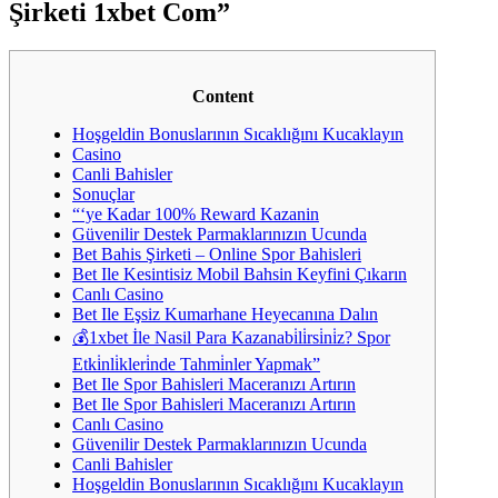
Şirketi 1xbet Com”
Content
Hoşgeldin Bonuslarının Sıcaklığını Kucaklayın
Casino
Canli Bahisler
Sonuçlar
“‘ye Kadar 100% Reward Kazanin
Güvenilir Destek Parmaklarınızın Ucunda
Bet Bahis Şirketi – Online Spor Bahisleri
Bet Ile Kesintisiz Mobil Bahsin Keyfini Çıkarın
Canlı Casino
Bet Ile Eşsiz Kumarhane Heyecanına Dalın
💰1xbet İle Nasil Para Kazanabi̇li̇rsi̇ni̇z? Spor
Etki̇nli̇kleri̇nde Tahmi̇nler Yapmak”
Bet Ile Spor Bahisleri Maceranızı Artırın
Bet Ile Spor Bahisleri Maceranızı Artırın
Canlı Casino
Güvenilir Destek Parmaklarınızın Ucunda
Canli Bahisler
Hoşgeldin Bonuslarının Sıcaklığını Kucaklayın