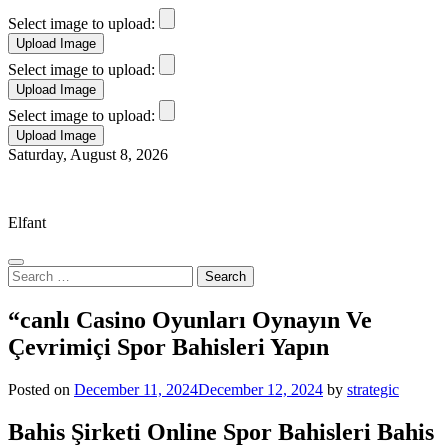
Select image to upload:
Select image to upload:
Select image to upload:
Skip
Saturday, August 8, 2026
to
Elfant Wissahickon Advantage
content
Elfant
Search
for:
“canlı Casino Oyunları Oynayın Ve
Çevrimiçi Spor Bahisleri Yapın
Posted on
December 11, 2024
December 12, 2024
by
strategic
Bahis Şirketi Online Spor Bahisleri Bahis