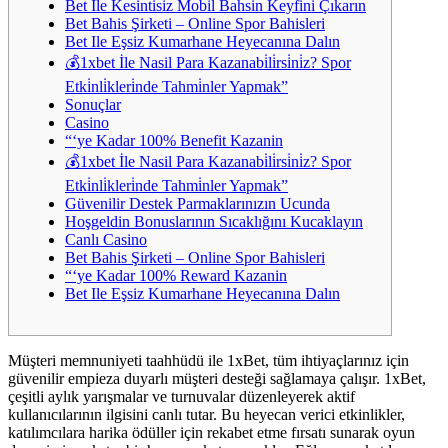
Bet Ile Kesintisiz Mobil Bahsin Keyfini Çıkarın
Bet Bahis Şirketi – Online Spor Bahisleri
Bet Ile Eşsiz Kumarhane Heyecanına Dalın
💰1xbet İle Nasil Para Kazanabi̇li̇rsi̇ni̇z? Spor
Etki̇nli̇kleri̇nde Tahmi̇nler Yapmak”
Sonuçlar
Casino
“‘ye Kadar 100% Benefit Kazanin
💰1xbet İle Nasil Para Kazanabi̇li̇rsi̇ni̇z? Spor
Etki̇nli̇kleri̇nde Tahmi̇nler Yapmak”
Güvenilir Destek Parmaklarınızın Ucunda
Hoşgeldin Bonuslarının Sıcaklığını Kucaklayın
Canlı Casino
Bet Bahis Şirketi – Online Spor Bahisleri
“‘ye Kadar 100% Reward Kazanin
Bet Ile Eşsiz Kumarhane Heyecanına Dalın
Müşteri memnuniyeti taahhüdü ile 1xBet, tüm ihtiyaçlarınız için
güvenilir empieza duyarlı müşteri desteği sağlamaya çalışır. 1xBet,
çeşitli aylık yarışmalar ve turnuvalar düzenleyerek aktif
kullanıcılarının ilgisini canlı tutar. Bu heyecan verici etkinlikler,
katılımcılara harika ödüller için rekabet etme fırsatı sunarak oyun