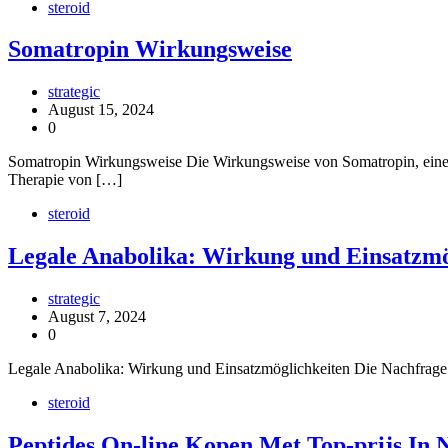
steroid
Somatropin Wirkungsweise
strategic
August 15, 2024
0
Somatropin Wirkungsweise Die Wirkungsweise von Somatropin, einem 
Therapie von […]
steroid
Legale Anabolika: Wirkung und Einsatzmö
strategic
August 7, 2024
0
Legale Anabolika: Wirkung und Einsatzmöglichkeiten Die Nachfrage n
steroid
Peptides On-line Kopen Met Top-prijs In 