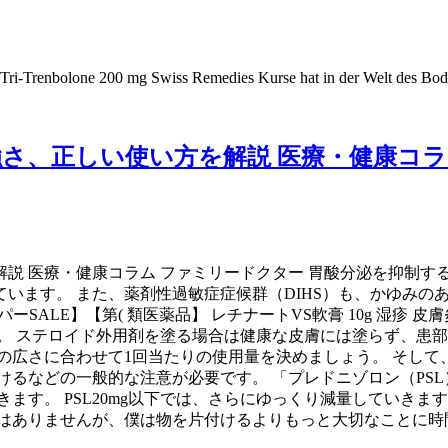
i-Trenbolone 200 mg Swiss Remedies Kurse hat in der Welt des Bodyb
さ、正しい使い方を解説 医療・健康コラ
説 医療・健康コラム ファミリードクター 胃酸分泌を抑制す
います。 また、薬剤性過敏症症候群（DIHS）も、かゆみの
SALE】【第( 類医薬品】 レチナートVS軟膏 10g 湿疹 皮
する成分です。 ステロイド外用剤を塗る場合は健康な皮膚には塗らず
の広さに合わせて1回当たりの使用量を決めましょう。 そし
るなどの一般的な注意が必要です。 「プレドニゾロン（PSL
していきます。 PSL20mg以下では、さらにゆっくり減量してい
はありませんが、僕は物を片付けるよりもっと大切なことに時間