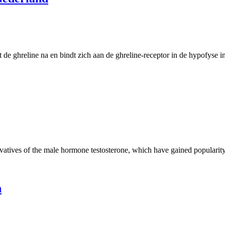
de ghreline na en bindt zich aan de ghreline-receptor in de hypofyse 
ivatives of the male hormone testosterone, which have gained popularity
n