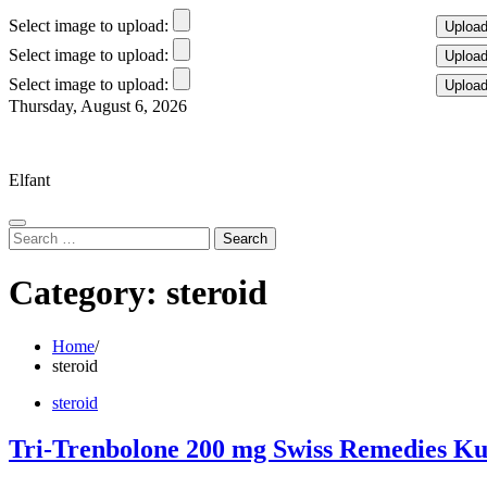
Select image to upload:
Select image to upload:
Select image to upload:
Skip
Thursday, August 6, 2026
to
Elfant Wissahickon Advantage
content
Elfant
Search
for:
Category:
steroid
Home
steroid
steroid
Tri-Trenbolone 200 mg Swiss Remedies Ku