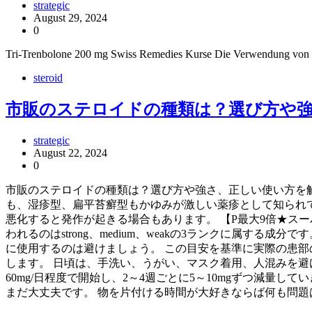
strategic
August 29, 2024
0
Tri-Trenbolone 200 mg Swiss Remedies Kurse Die Verwendung von Tr
steroid
市販のステロイドの種類は？選び方や強
strategic
August 22, 2024
0
市販のステロイドの種類は？選び方や強さ、正しい使い方を解
も、湿疹型、扁平苔癬型もかゆみが激しい薬疹として知られて
悪化すると発作が起きる場合もあります。 【P最大9倍★スーパー
われるのはstrong、medium、weakの3ランクに属
に使用するのは避けましょう。 この目安を基準に実際の患部
します。 日頃は、手洗い、うがい、マスク着用、人混みを避け
60mg/日程度で開始し、2～4週ごとに5～10mgずつ減量
まだ大丈夫です。 物を片付ける時間が大好きならば何も問題