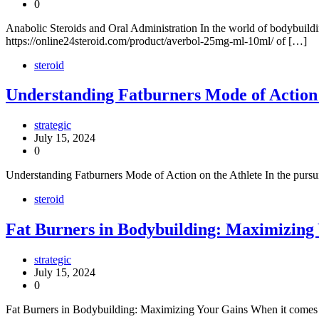
0
Anabolic Steroids and Oral Administration In the world of bodybuildi
https://online24steroid.com/product/averbol-25mg-ml-10ml/ of […]
steroid
Understanding Fatburners Mode of Action 
strategic
July 15, 2024
0
Understanding Fatburners Mode of Action on the Athlete In the pursuit
steroid
Fat Burners in Bodybuilding: Maximizing
strategic
July 15, 2024
0
Fat Burners in Bodybuilding: Maximizing Your Gains When it comes to