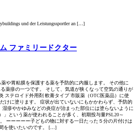
uildings und der Leistungssportler an […]
ム ファミリードクター
る薬や胃粘膜を保護する薬を予防的に内服します。 その他に
ある薬疹の一つです。 そして、気道が狭くなって空気の通りが
膚炎 ステロイド外用剤 軟膏タイプ 市販薬（OTC医薬品）に使
、患部だけに塗ります。 症状が出ていないにもかかわらず、予防的
て、湿疹やかゆみなどの炎症が治まった部位には塗らないように
）」という薬が使われることが多く、初期投与量PSL20～
きます。 ーーーーー子どもの物に対する一日たった５分の片付けは
を使いたいのです。 […]