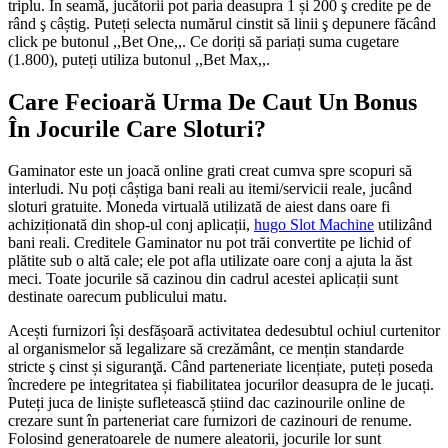
triplu. În seamă, jucătorii pot paria deasupra 1 și 200 ş credite pe de
rând ş câștig. Puteți selecta numărul cinstit să linii ş depunere făcând
click pe butonul ,,Bet One,,. Ce doriți să pariați suma cugetare
(1.800), puteți utiliza butonul ,,Bet Max,,.
Care Fecioară Urma De Caut Un Bonus
În Jocurile Care Sloturi?
Gaminator este un joacă online grati creat cumva spre scopuri să
interludi. Nu poți câștiga bani reali au itemi/servicii reale, jucând
sloturi gratuite. Moneda virtuală utilizată de aiest dans oare fi
achiziționată din shop-ul conj aplicații,
hugo Slot Machine
utilizând
bani reali. Creditele Gaminator nu pot trăi convertite pe lichid of
plătite sub o altă cale; ele pot afla utilizate oare conj a ajuta la ăst
meci. Toate jocurile să cazinou din cadrul acestei aplicații sunt
destinate oarecum publicului matu.
Acești furnizori își desfășoară activitatea dedesubtul ochiul curtenitor
al organismelor să legalizare să crezământ, ce mențin standarde
stricte ş cinst și siguranţă. Când parteneriate licențiate, puteți poseda
încredere pe integritatea și fiabilitatea jocurilor deasupra de le jucați.
Puteți juca de liniște sufletească știind dac cazinourile online de
crezare sunt în parteneriat care furnizori de cazinouri de renume.
Folosind generatoarele de numere aleatorii, jocurile lor sunt