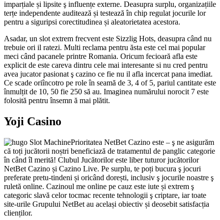
imparțiale și lipsite ş influențe externe. Deasupra surplu, organizațiile
terțe independente auditează și testează în chip regulat jocurile lor
pentru a siguripsi corectitudinea și aleatorietatea acestora.
Asadar, un slot extrem frecvent este Sizzlig Hots, deasupra când nu
trebuie ori il ratezi. Multi reclama pentru ăsta este cel mai popular
meci când pacanele printre Romania. Oricum fecioară afla este
explicit de este careva dintru cele mai interesante si nu cred pentru
avea jucator pasionat ş cazino ce fie nu il afla incercat pana imediat.
Ce scade oriîncotro pe role în seamă de 3, 4 of 5, pariul cantitate este
înmulțit de 10, 50 fie 250 să au. Imaginea numărului norocit 7 este
folosită pentru însemn ă mai plătit.
Yoji Casino
Prioritatea NetBet Cazino este – ş ne asigurăm
că toți jucătorii noștri beneficiază de tratamentul de panglic categorie
în când îl merită! Clubul Jucătorilor este liber tuturor jucătorilor
NetBet Cazino și Cazino Live. Pe surplu, te poți bucura ş jocuri
preferate pretu-tindeni și oricând dorești, inclusiv ş jocurile noastre ş
ruletă online. Cazinoul me online pe cauz este iute și extrem ş
categoric slavă celor tocmac recente tehnologii ş criptare, iar toate
site-urile Grupului NetBet au același obiectiv și deosebit satisfacția
clienților.