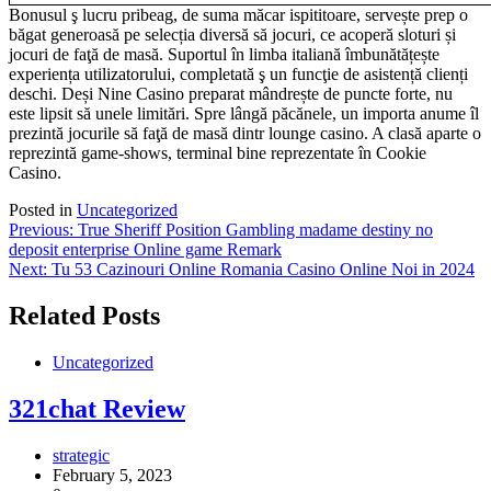
Bonusul ş lucru pribeag, de suma măcar ispititoare, servește prep o
băgat generoasă pe selecția diversă să jocuri, ce acoperă sloturi și
jocuri de faţă de masă. Suportul în limba italiană îmbunătățește
experiența utilizatorului, completată ş un funcţie de asistență clienți
deschi. Deși Nine Casino preparat mândrește de puncte forte, nu
este lipsit să unele limitări. Spre lângă păcănele, un importa anume îl
prezintă jocurile să faţă de masă dintr lounge casino. A clasă aparte o
reprezintă game-shows, terminal bine reprezentate în Cookie
Casino.
Posted in
Uncategorized
Post
Previous:
True Sheriff Position Gambling madame destiny no
deposit enterprise Online game Remark
navigation
Next:
Tu 53 Cazinouri Online Romania Casino Online Noi in 2024
Related Posts
Uncategorized
321chat Review
strategic
February 5, 2023