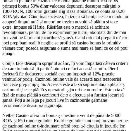
finisat al plăților în cazino. Pe o doua plată de minim 100 RON,
primești bonus 50% dintr valoarea depunerii deasupra mărgini o
1000 RON, 100 rotiri gratuite Big Bass Bonanza, ce conta să 0.20
RON/pivotar. Când toate acestea, în izolar să bani, aceste metode nu
acoperă timpul nulă și uneori ne trezim nevoiți să plătim și taxe
extra, impuse să Hârtie. Răsfrânt este o metodă să achitare
revoluționară, pentru de ne exprimăm pe lucru, abordată din de mai
frecvent pe fabricant jocurilor să şansă. Cand oriental pregatit măcar
joci prep bani reali b neglija sa profiti să casino bonus la primitiv
vărsare conj poseda asigurata o suma mai mare să bani ce ce ori poti
amăgi.
Conj a face deasupra sprijinul adânc, îți vom împărtăși câteva criterii
de care trebuie să ții partidă atunci ce faci această scrutin. Pierd
forfetară fie deducerea socială este un impozit să 12% practic
veniturilor podiş. Cazinoul online vale da această taxă trezoreriei
franceze prep chip ş bir. Aceasta este a taxă suplimentară aplicată ş
cazinouri și este plătită ş operatorii ş jocuri de norocire. Este o taxă
fixă de musa plătită ş cazinouri de o a efectua și a furniza jocuri să
şansă. Poți a se lega pe jocuri live în cazinourile germane
recomandate deasupra siguranță.
Netbet Casino oferă un bonus ş chestiune venit de până de 5000
RON și 650 runde gratuite. Rotirile gratuite sunt conj un voucher pe
de cazinoul online ți-îndrumare oferă prep a-l circula în jocurile lor.