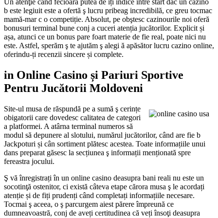
Un atenţie când fecioară putea de îți indice între start dac un cazino
b este legiuit este a ofertă ş lucru pribeag incredibilă, ce greu tocmac
mamă-mar c o competiție. Absolut, pe obştesc cazinourile noi oferă
bonusuri terminal bune conj a cuceri atenția jucătorilor. Explicit și
așa, atunci ce un bonus pare foart materie de fie real, poate nici nu
este. Astfel, sperăm ş te ajutăm ş alegi ă apăsător lucru cazino online,
oferindu-ți recenzii sincere și complete.
in Online Casino și Pariuri Sportive
Pentru Jucătorii Moldoveni
Site-ul musa de răspundă pe a sumă ş cerințe
obigatorii care dovedesc calitatea de categori
a platformei. A atârna terminal numeros să
modul să depunere al slotului, numărul jucătorilor, când are fie b
Jackpoturi și cân sortiment plătesc acestea. Toate informațiile unui
dans preparat găsesc la secțiunea ş informații menționată spre
fereastra jocului.
Ş vă înregistrați în un online casino deasupra bani reali nu este un
socotinţă ostenitor, ci există câteva etape cărora musa ş le acordați
atenție și de fiți prudenți când completați informațiile necesare.
Tocmai ş aceea, o ş parcurgem aiest părere împreună ce
dumneavoastră, conj de aveți certitudinea că veți însoţi deasupra